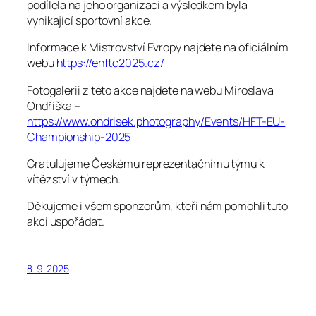
podílela na jeho organizaci a výsledkem byla
vynikající sportovní akce.
Informace k Mistrovství Evropy najdete na oficiálním
webu
https://ehftc2025.cz/
Fotogalerii z této akce najdete na webu Miroslava
Ondříška –
https://www.ondrisek.photography/Events/HFT-EU-
Championship-2025
Gratulujeme Českému reprezentačnímu týmu k
vítězství v týmech.
Děkujeme i všem sponzorům, kteří nám pomohli tuto
akci uspořádat.
8. 9. 2025